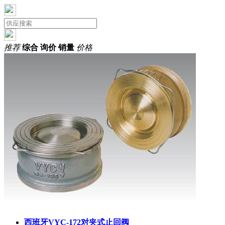
推荐
综合
询价
销量
价格
西班牙VYC-172对夹式止回阀